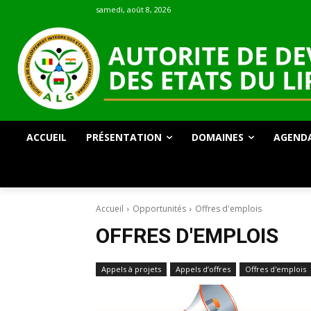
samedi, août 8, 2026
ACCUEIL
PRÉSENTATION
DOMAINES
AGEND
Accueil
Opportunités
Offres d'emplois
OFFRES D'EMPLOIS
Appels à projets
Appels d’offres
Offres d'emplois