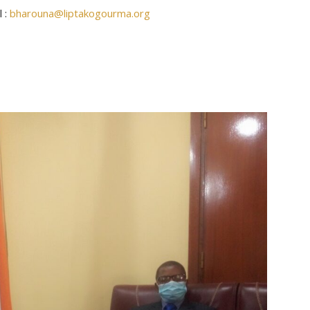
 :
bharouna@liptakogourma.org