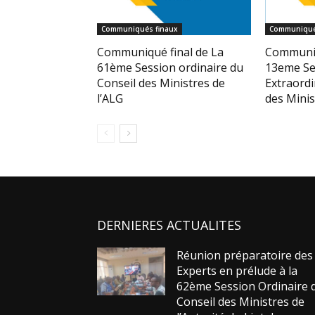
Communiqués finaux
Communiqué
Communiqué final de La
Communiq
61ème Session ordinaire du
13eme Se
Conseil des Ministres de
Extraordi
l’ALG
des Minis
DERNIERES ACTUALITES
Réunion préparatoire des
Experts en prélude à la
62ème Session Ordinaire 
Conseil des Ministres de