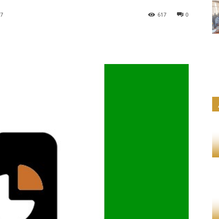
17
617
0