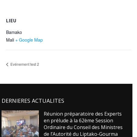
LIEU
Bamako
Mali
+ Google Map
Evénement test 2
DERNIERES ACTUALITES
Réunion préparatoire des Experts
en prélude à la 62ème Session
Ordinaire du Conseil des Ministres
de l’Autorité du Liptako-Gourma