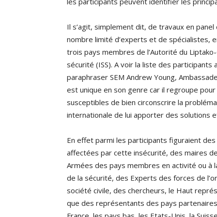
les participants peuvent identifier les princi
Il s’agit, simplement dit, de travaux en panel
nombre limité d’experts et de spécialistes, 
trois pays membres de l’Autorité du Liptako-
sécurité (ISS). A voir la liste des participants
paraphraser SEM Andrew Young, Ambassadeur 
est unique en son genre car il regroupe pour 
susceptibles de bien circonscrire la problém
internationale de lui apporter des solutions e
En effet parmi les participants figuraient d
affectées par cette insécurité, des maires de
Armées des pays membres en activité ou à la
de la sécurité, des Experts des forces de l’or
société civile, des chercheurs, le Haut représ
que des représentants des pays partenaires d
France, les pays bas, les Etats-Unis, la Suiss