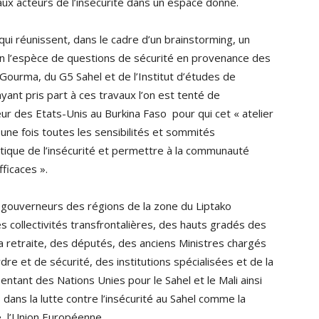
paux acteurs de l’insécurité dans un espace donné.
 qui réunissent, dans le cadre d’un brainstorming, un
en l’espèce de questions de sécurité en provenance des
Gourma, du G5 Sahel et de l’Institut d’études de
 ayant pris part à ces travaux l’on est tenté de
des Etats-Unis au Burkina Faso pour qui cet « atelier
une fois toutes les sensibilités et sommités
atique de l’insécurité et permettre à la communauté
fficaces ».
es gouverneurs des régions de la zone du Liptako
s collectivités transfrontalières, des hauts gradés des
 retraite, des députés, des anciens Ministres chargés
dre et de sécurité, des institutions spécialisées et de la
entant des Nations Unies pour le Sahel et le Mali ainsi
ans la lutte contre l’insécurité au Sahel comme la
e, l’Union Européenne..