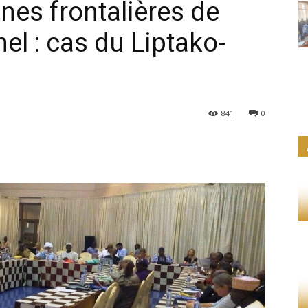
ones frontalières de
el : cas du Liptako-
841
0